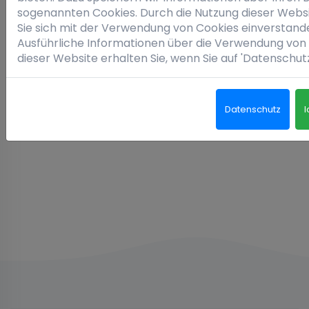
Verbraucherstreitbei
sogenannten Cookies. Durch die Nutzung dieser Websi
Sie sich mit der Verwendung von Cookies einverstand
Die Europäische Kommission stellt unter
Ausführliche Informationen über die Verwendung von 
http://ec.europa.eu/consumers/odr/
dieser Website erhalten Sie, wenn Sie auf 'Datenschutz
eine Plattform zur
Online-Streitbeilegung (OS) bereit. Wir sind weder
verpflichtet noch bereit, an einem
Streitbeilegungsverfahren vor einer
Datenschutz
I
Verbraucherschlichtungsstelle teilzunehmen.